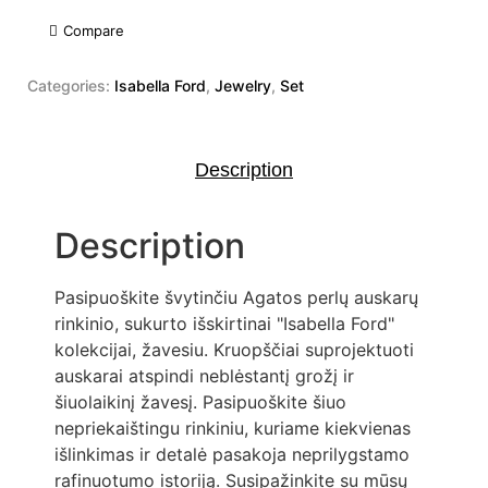
Compare
Categories:
Isabella Ford
,
Jewelry
,
Set
Description
Description
Pasipuoškite švytinčiu Agatos perlų auskarų
rinkinio, sukurto išskirtinai "Isabella Ford"
kolekcijai, žavesiu. Kruopščiai suprojektuoti
auskarai atspindi neblėstantį grožį ir
šiuolaikinį žavesį. Pasipuoškite šiuo
nepriekaištingu rinkiniu, kuriame kiekvienas
išlinkimas ir detalė pasakoja neprilygstamo
rafinuotumo istoriją. Susipažinkite su mūsų