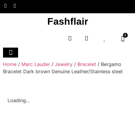
Fashflair
0
Home and Deco
Home
/
Marc Lauder
/
Jewelry
/
Bracelet
/ Bergamo
Bracelet Dark brown Genuine Leather/Stainless steel
Loading...