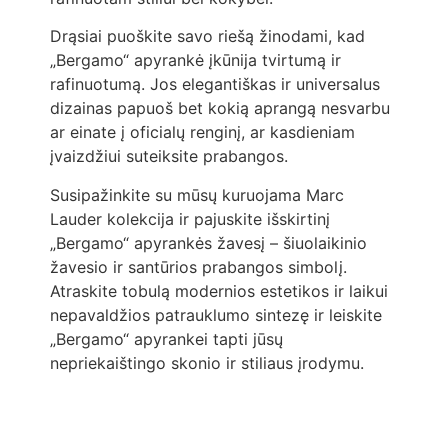
Drąsiai puoškite savo riešą žinodami, kad
„Bergamo“ apyrankė įkūnija tvirtumą ir
rafinuotumą. Jos elegantiškas ir universalus
dizainas papuoš bet kokią aprangą nesvarbu
ar einate į oficialų renginį, ar kasdieniam
įvaizdžiui suteiksite prabangos.
Susipažinkite su mūsų kuruojama Marc
Lauder kolekcija ir pajuskite išskirtinį
„Bergamo“ apyrankės žavesį – šiuolaikinio
žavesio ir santūrios prabangos simbolį.
Atraskite tobulą modernios estetikos ir laikui
nepavaldžios patrauklumo sintezę ir leiskite
„Bergamo“ apyrankei tapti jūsų
nepriekaištingo skonio ir stiliaus įrodymu.