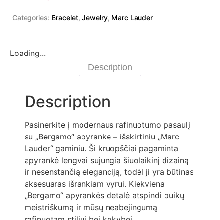
Categories:
Bracelet
,
Jewelry
,
Marc Lauder
Loading...
Description
Description
Pasinerkite į modernaus rafinuotumo pasaulį
su „Bergamo“ apyranke – išskirtiniu „Marc
Lauder“ gaminiu. Ši kruopščiai pagaminta
apyrankė lengvai sujungia šiuolaikinį dizainą
ir nesenstančią eleganciją, todėl ji yra būtinas
aksesuaras išrankiam vyrui. Kiekviena
„Bergamo“ apyrankės detalė atspindi puikų
meistriškumą ir mūsų neabejingumą
rafinuotam stiliui bei kokybei.