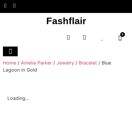
Fashflair
0
Home and Deco
Home
/
Amelia Parker
/
Jewelry
/
Bracelet
/ Blue
Lagoon in Gold
Loading...