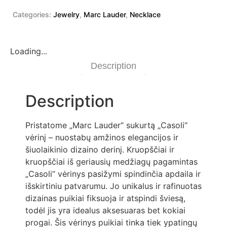
Categories:
Jewelry
,
Marc Lauder
,
Necklace
Loading...
Description
Description
Pristatome „Marc Lauder“ sukurtą „Casoli“
vėrinį – nuostabų amžinos elegancijos ir
šiuolaikinio dizaino derinį. Kruopščiai ir
kruopščiai iš geriausių medžiagų pagamintas
„Casoli“ vėrinys pasižymi spindinčia apdaila ir
išskirtiniu patvarumu. Jo unikalus ir rafinuotas
dizainas puikiai fiksuoja ir atspindi šviesą,
todėl jis yra idealus aksesuaras bet kokiai
progai. Šis vėrinys puikiai tinka tiek ypatingų