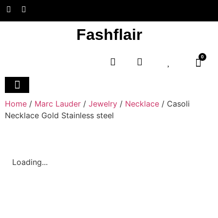
Fashflair
0
Home and Deco
Home
/
Marc Lauder
/
Jewelry
/
Necklace
/ Casoli
Necklace Gold Stainless steel
Loading...