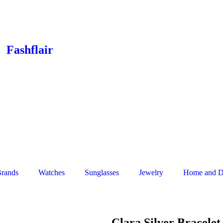
Fashflair
rands
Watches
Sunglasses
Jewelry
Home and D
Clara Silver Bracelet