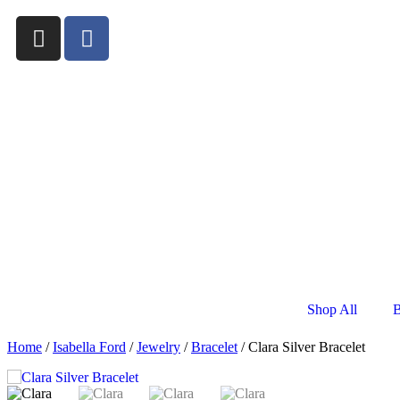
Shop All
B
Home
/
Isabella Ford
/
Jewelry
/
Bracelet
/ Clara Silver Bracelet