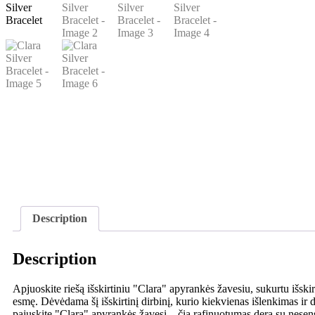
Description
Description
Apjuoskite riešą išskirtiniu "Clara" apyrankės žavesiu, sukurtu išski
esmę. Dėvėdama šį išskirtinį dirbinį, kurio kiekvienas išlenkimas ir 
pajuskite "Clara" apyrankės žavesį – čia rafinuotumas dera su nesen