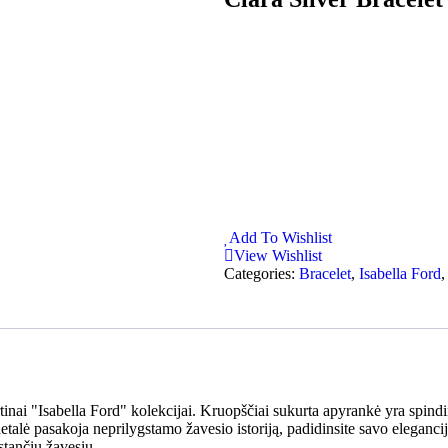
Add To Wishlist
View Wishlist
Categories:
Bracelet
,
Isabella Ford
rtinai "Isabella Ford" kolekcijai. Kruopščiai sukurta apyrankė yra spindi
detalė pasakoja neprilygstamo žavesio istoriją, padidinsite savo eleganc
stančiu žavesiu.