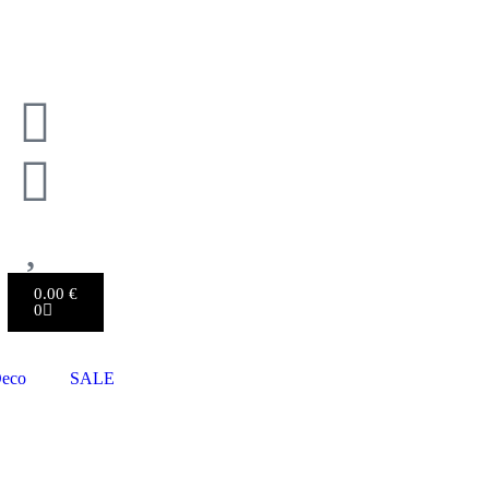
0.00
€
0
eco
SALE