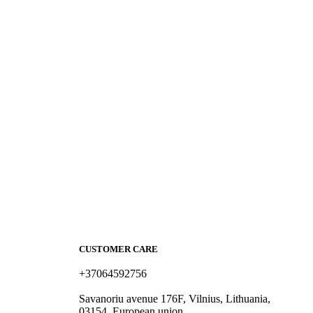
CUSTOMER CARE
+37064592756
hello@fashflair.com
Savanoriu avenue 176F, Vilnius, Lithuania,
03154, European union