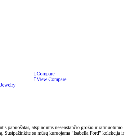
Compare
View Compare
,
Jewelry
ntis papuošalas, atspindintis nesenstančio grožio ir rafinuotumo
iją. Susipažinkite su mūsų kuruojama "Isabella Ford" kolekcija ir