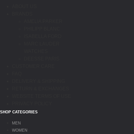
ABOUT US
BRANDS
AMELIA PARKER
PHILIPP BLANC
ISABELLA FORD
MARC LAUDER
WATCHES
DEESSE PARIS
CUSTOMER CARE
FAQ
DELIVERY & SHIPPING
RETURN & EXCHANGES
WEBSITE TERMS OF USE
PRIVACY POLICY
SHOP CATEGORIES
MEN
WOMEN