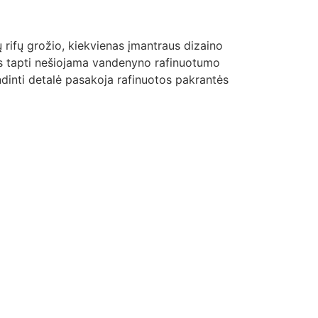
ių rifų grožio, kiekvienas įmantraus dizaino
jiems tapti nešiojama vandenyno rafinuotumo
ndinti detalė pasakoja rafinuotos pakrantės