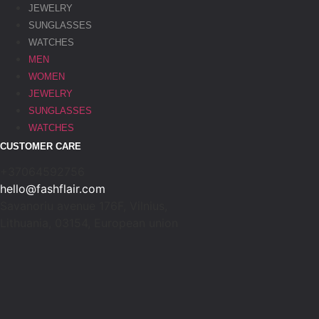
JEWELRY
SUNGLASSES
WATCHES
MEN
WOMEN
JEWELRY
SUNGLASSES
WATCHES
CUSTOMER CARE
+37064592756
hello@fashflair.com
Savanoriu avenue 176F, Vilnius,
Lithuania, 03154, European union