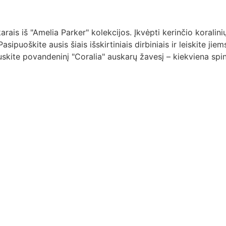
karais iš "Amelia Parker" kolekcijos. Įkvėpti kerinčio koralin
sipuoškite ausis šiais išskirtiniais dirbiniais ir leiskite 
juskite povandeninį "Coralia" auskarų žavesį – kiekviena spi