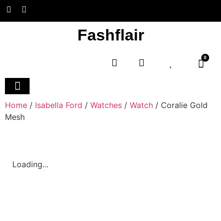
Fashflair
0
Home and Deco
Home
/
Isabella Ford
/
Watches
/
Watch
/ Coralie Gold
Mesh
Loading...