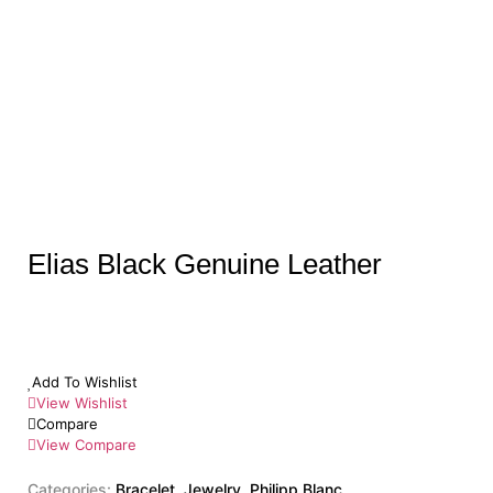
Elias Black Genuine Leather
Add To Wishlist
View Wishlist
Compare
View Compare
Categories:
Bracelet
,
Jewelry
,
Philipp Blanc