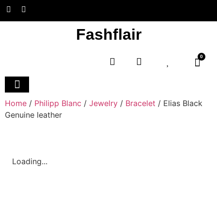
Fashflair
0
Home and Deco
Home
/
Philipp Blanc
/
Jewelry
/
Bracelet
/ Elias Black
Genuine leather
Loading...