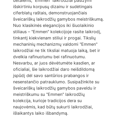
detalėms, "Emmen" laikrodžiai pasižymi
išskirtiniu korpusų dizainu ir sudėtingais
ciferblatų raštais, demonstruojančiais
šveicariškų laikrodžių gamybos meistriškumą.
Nuo klasikinės elegancijos iki šiuolaikinio
stiliaus – "Emmen" kolekcijoje rasite laikrodį,
tinkantį kiekvienam stiliui ir progai. Tikslių
mechaninių mechanizmų valdomi "Emmen"
laikrodžiai ne tik tiksliai matuoja laiką, bet ir
dvelkia rafinuotumu bei rafinuotumu.
Nesvarbu, ar juos dėvėtumėte kasdien, ar
oficialiai, šie laikrodžiai daro neišdildomą
įspūdį dėl savo santūrios prabangos ir
nesenstančio patrauklumo. Susipažinkite su
šveicariškų laikrodžių gamybos paveldu ir
meistriškumu su "Emmen" laikrodžių
kolekcija, kurioje tradicijos dera su
naujovėmis, kad būtų sukurti laikrodžiai,
išlaikantys laiko išbandymą.