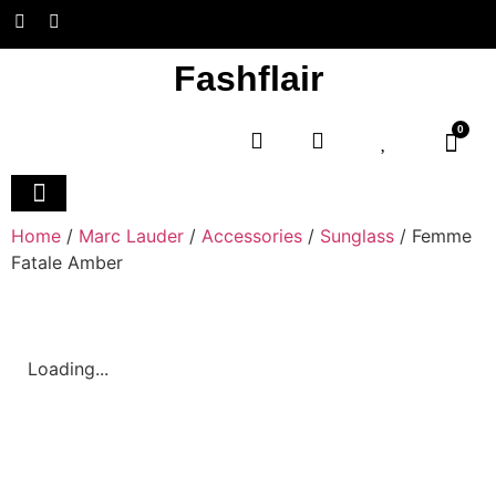
Fashflair
0
Home and Deco
Home
/
Marc Lauder
/
Accessories
/
Sunglass
/ Femme
Fatale Amber
Loading...