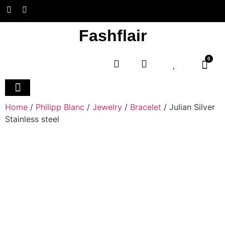
Fashflair
0
Home and Deco
Home
/
Philipp Blanc
/
Jewelry
/
Bracelet
/ Julian Silver
Stainless steel