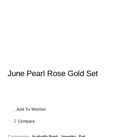
June Pearl Rose Gold Set
Add To Wishlist
Compare
Categories:
Isabella Ford
,
Jewelry
,
Set