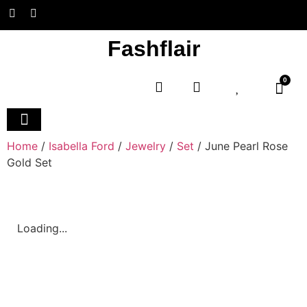
Fashflair
0
Home and Deco
Home
/
Isabella Ford
/
Jewelry
/
Set
/ June Pearl Rose
Gold Set
Loading...