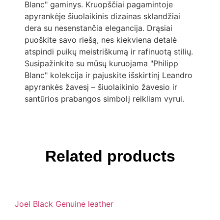
Blanc" gaminys. Kruopščiai pagamintoje
apyrankėje šiuolaikinis dizainas sklandžiai
dera su nesenstančia elegancija. Drąsiai
puoškite savo riešą, nes kiekviena detalė
atspindi puikų meistriškumą ir rafinuotą stilių.
Susipažinkite su mūsų kuruojama "Philipp
Blanc" kolekcija ir pajuskite išskirtinį Leandro
apyrankės žavesį – šiuolaikinio žavesio ir
santūrios prabangos simbolį reikliam vyrui.
Related products
Joel Black Genuine leather