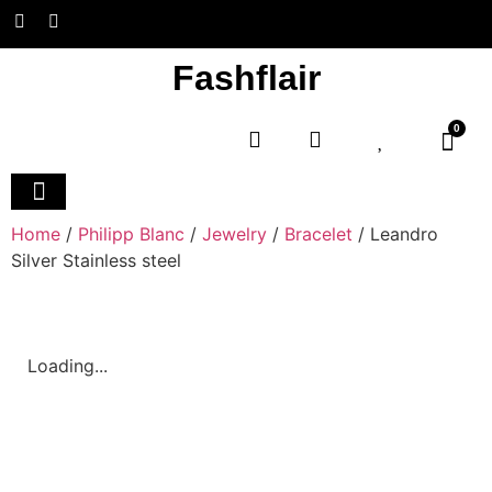
Fashflair
0
Home and Deco
Home
/
Philipp Blanc
/
Jewelry
/
Bracelet
/ Leandro
Silver Stainless steel
Loading...