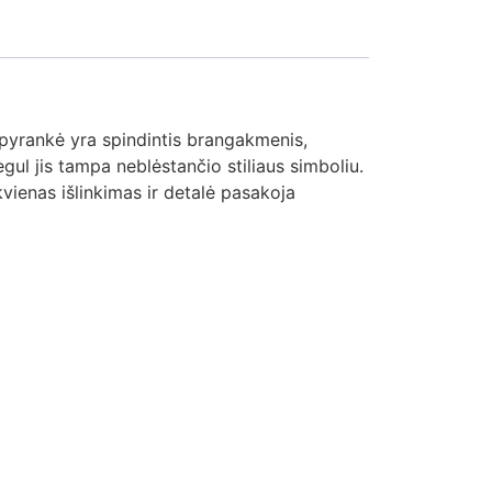
 apyrankė yra spindintis brangakmenis,
egul jis tampa neblėstančio stiliaus simboliu.
vienas išlinkimas ir detalė pasakoja