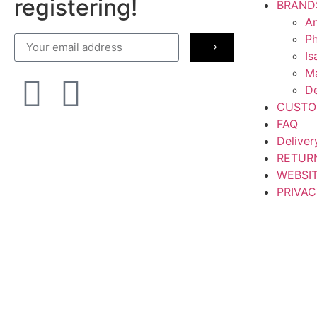
registering!
BRAND
Am
Ph
Is
M
De
CUSTO
FAQ
Deliver
RETUR
WEBSI
PRIVAC