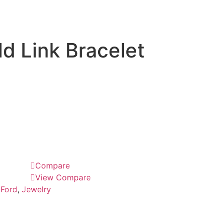
d Link Bracelet
Compare
View Compare
 Ford
,
Jewelry