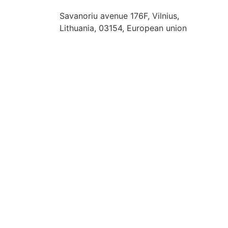
hello@fashflair.com
Savanoriu avenue 176F, Vilnius,
Lithuania, 03154, European union