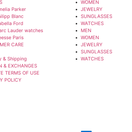
S
WOMEN
elia Parker
JEWELRY
ilipp Blanc
SUNGLASSES
abella Ford
WATCHES
arc Lauder watches
MEN
esse Paris
WOMEN
MER CARE
JEWELRY
SUNGLASSES
y & Shipping
WATCHES
N & EXCHANGES
TE TERMS OF USE
Y POLICY