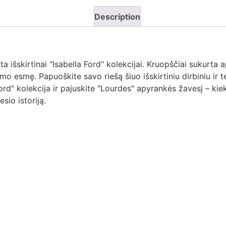
Description
a išskirtinai "Isabella Ford" kolekcijai. Kruopščiai sukurta
mo esmę. Papuoškite savo riešą šiuo išskirtiniu dirbiniu ir t
rd" kolekcija ir pajuskite "Lourdes" apyrankės žavesį – kiek
sio istoriją.