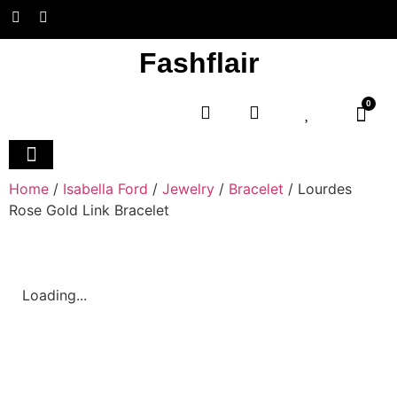
Fashflair
0
Home and Deco
Home
/
Isabella Ford
/
Jewelry
/
Bracelet
/ Lourdes
Rose Gold Link Bracelet
Loading...