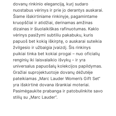
dovanų rinkinio eleganciją, kurį sudaro
nuostabus vėrinys ir prie jo derantys auskarai.
Šiame išskirtiniame rinkinyje, pagamintame
kruopščiai ir atidžiai, derinamas amžinas
dizainas ir šiuolaikiškas rafinuotumas. Kaklo
vėrinys pasižymi subtiliu pakabuku, kuris
papuoš bet kokią iškirptę, o auskarai suteikia
žvilgesio ir užbaigia įvaizdį. Šis rinkinys
puikiai tinka bet kokiai progai – nuo oficialių
renginių iki laisvalaikio išvykų – ir yra
universalus papuošalų kolekcijos papildymas.
Gražiai suprojektuotoje dovanų dėžutėje
pateikiamas „Marc Lauder Women’s Gift Set“
yra išskirtinė dovana išrankiai moteriai.
Pasimėgaukite prabanga ir patobulinkite savo
stilių su „Marc Lauder“.