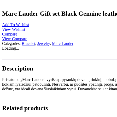
Marc Lauder Gift set Black Genuine leather
Add To Wishlist
View Wishlist
Compare
View Compare
Categories:
Bracelet
,
Jewelry
,
Marc Lauder
Loading...
Description
Pristatome „Marc Lauder“ vyriškų apyrankių dovanų rinkinį – tobulą st
kokiam įvaizdžiui patobulinti. Nesvarbu, ar puošitės ypatinga proga, 
dėžutę, yra ideali dovana šiuolaikiniam vyrui. Dovanokite sau ar ki
Related products