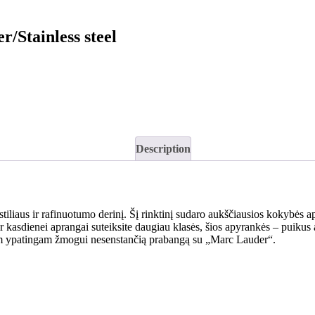
/Stainless steel
Description
iliaus ir rafinuotumo derinį. Šį rinktinį sudaro aukščiausios kokybės 
ar kasdienei aprangai suteiksite daugiau klasės, šios apyrankės – puiku
tam ypatingam žmogui nesenstančią prabangą su „Marc Lauder“.