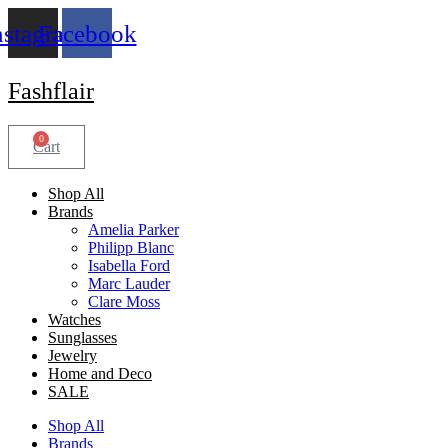
Skip
nstagram
Facebook
to
content
Fashflair
0
Cart
Shop All
Brands
Amelia Parker
Philipp Blanc
Isabella Ford
Marc Lauder
Clare Moss
Watches
Sunglasses
Jewelry
Home and Deco
SALE
Shop All
Brands