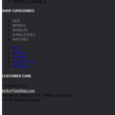
PRIVACY POLICY
SHOP CATEGORIES
MEN
WOMEN
JEWELRY
SUNGLASSES
WATCHES
MEN
WOMEN
JEWELRY
SUNGLASSES
WATCHES
CUSTOMER CARE
+37064592756
hello@fashflair.com
Savanoriu avenue 176F, Vilnius, Lithuania,
03154, European union