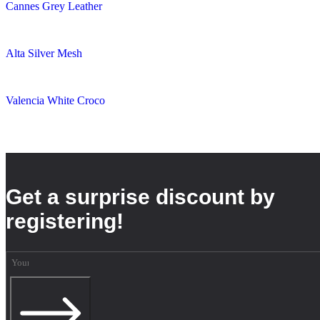
Cannes Grey Leather
Alta Silver Mesh
Valencia White Croco
Get a surprise discount by
registering!