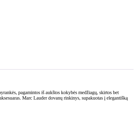
apyrankės, pagamintos iš aukštos kokybės medžiagų, skirtos bet
s aksesuaras. Marc Lauder dovanų rinkinys, supakuotas į elegantišką