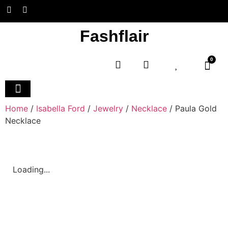
Fashflair
0
Home and Deco
Home
/
Isabella Ford
/
Jewelry
/
Necklace
/ Paula Gold
Necklace
Loading...