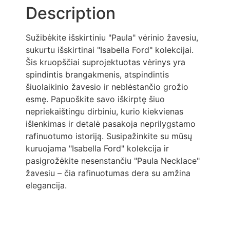
Description
Sužibėkite išskirtiniu "Paula" vėrinio žavesiu,
sukurtu išskirtinai "Isabella Ford" kolekcijai.
Šis kruopščiai suprojektuotas vėrinys yra
spindintis brangakmenis, atspindintis
šiuolaikinio žavesio ir neblėstančio grožio
esmę. Papuoškite savo iškirptę šiuo
nepriekaištingu dirbiniu, kurio kiekvienas
išlenkimas ir detalė pasakoja neprilygstamo
rafinuotumo istoriją. Susipažinkite su mūsų
kuruojama "Isabella Ford" kolekcija ir
pasigrožėkite nesenstančiu "Paula Necklace"
žavesiu – čia rafinuotumas dera su amžina
elegancija.