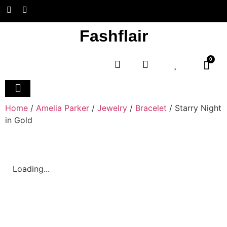
Fashflair
0
Home and Deco
Home
/
Amelia Parker
/
Jewelry
/
Bracelet
/ Starry Night
in Gold
Loading...