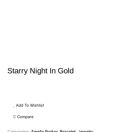
Starry Night In Gold
Add To Wishlist
Compare
Categories:
Amelia Parker
,
Bracelet
,
Jewelry