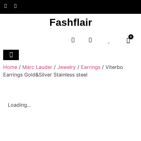
Fashflair
0
Home and Deco
Home
/
Marc Lauder
/
Jewelry
/
Earrings
/ Viterbo
Earrings Gold&Silver Stainless steel
Loading...