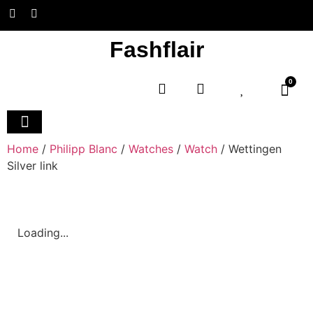
Fashflair
0
Home and Deco
Home
/
Philipp Blanc
/
Watches
/
Watch
/ Wettingen
Silver link
Loading...