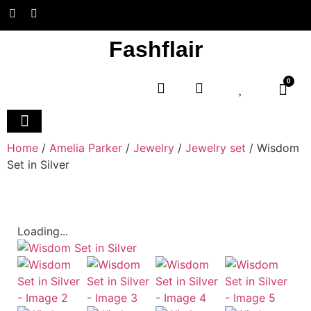
Fashflair
0
Home and Deco
Home
/
Amelia Parker
/
Jewelry
/
Jewelry set
/ Wisdom
Set in Silver
Loading...