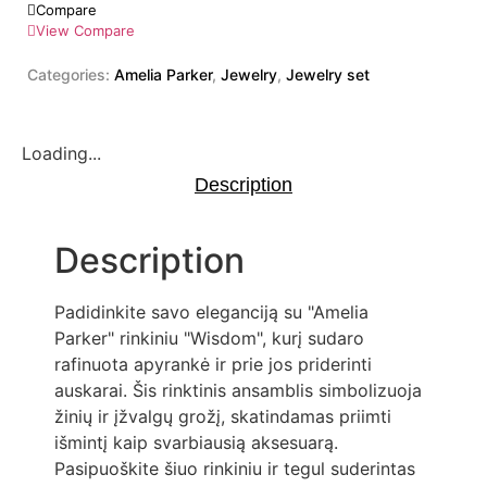
Compare
View Compare
Categories:
Amelia Parker
,
Jewelry
,
Jewelry set
Loading...
Description
Description
Padidinkite savo eleganciją su "Amelia
Parker" rinkiniu "Wisdom", kurį sudaro
rafinuota apyrankė ir prie jos priderinti
auskarai. Šis rinktinis ansamblis simbolizuoja
žinių ir įžvalgų grožį, skatindamas priimti
išmintį kaip svarbiausią aksesuarą.
Pasipuoškite šiuo rinkiniu ir tegul suderintas