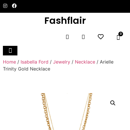
Fashflair
0
Home and Deco
Home
/
Isabella Ford
/
Jewelry
/
Necklace
/ Arielle
Trinity Gold Necklace