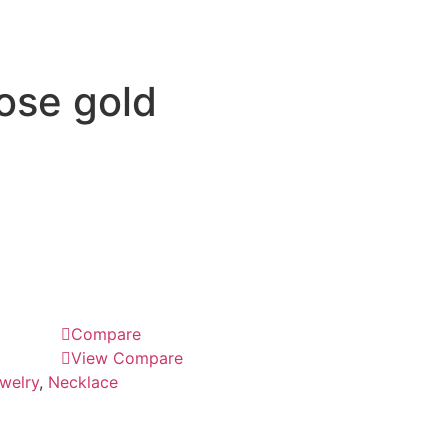
Rose gold
Compare
View Compare
welry
,
Necklace