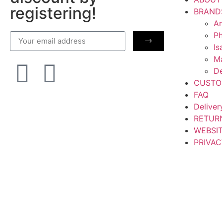
registering!
BRAND
Am
Ph
Is
M
De
CUSTO
FAQ
Deliver
RETUR
WEBSI
PRIVAC