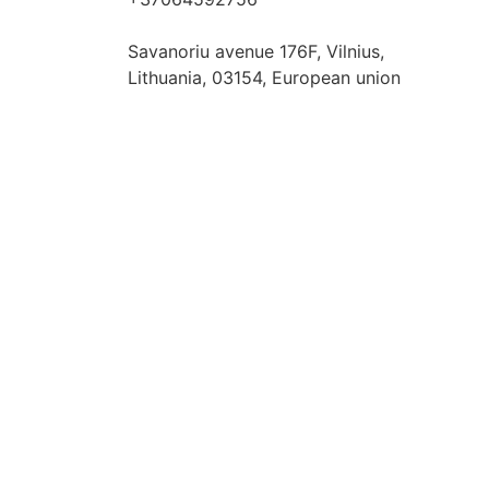
hello@fashflair.com
Savanoriu avenue 176F, Vilnius,
Lithuania, 03154, European union