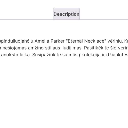
Description
spinduliuojančiu Amelia Parker "Eternal Necklace" vėriniu. 
nešiojamas amžino stiliaus liudijimas. Pasitikėkite šio vėrin
ranoksta laiką. Susipažinkite su mūsų kolekcija ir džiaukitė