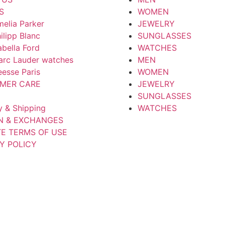
S
WOMEN
elia Parker
JEWELRY
ilipp Blanc
SUNGLASSES
abella Ford
WATCHES
arc Lauder watches
MEN
esse Paris
WOMEN
MER CARE
JEWELRY
SUNGLASSES
y & Shipping
WATCHES
N & EXCHANGES
TE TERMS OF USE
Y POLICY