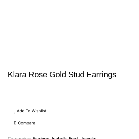
Klara Rose Gold Stud Earrings
Add To Wishlist
Compare
Categories:
Earrings
,
Isabella Ford
,
Jewelry