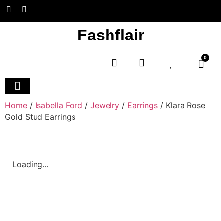
Fashflair
0
Home and Deco
Home
/
Isabella Ford
/
Jewelry
/
Earrings
/ Klara Rose
Gold Stud Earrings
Loading...