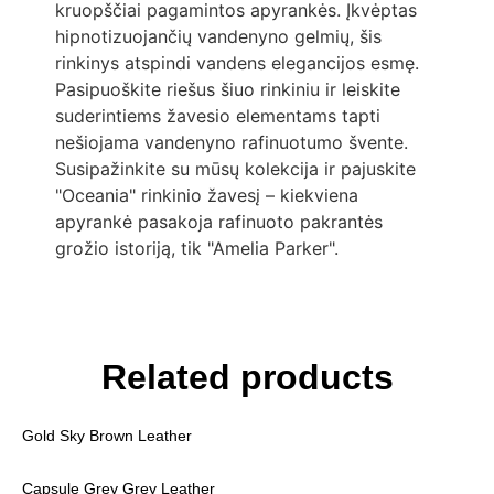
kruopščiai pagamintos apyrankės. Įkvėptas
hipnotizuojančių vandenyno gelmių, šis
rinkinys atspindi vandens elegancijos esmę.
Pasipuoškite riešus šiuo rinkiniu ir leiskite
suderintiems žavesio elementams tapti
nešiojama vandenyno rafinuotumo švente.
Susipažinkite su mūsų kolekcija ir pajuskite
"Oceania" rinkinio žavesį – kiekviena
apyrankė pasakoja rafinuoto pakrantės
grožio istoriją, tik "Amelia Parker".
Related products
Gold Sky Brown Leather
Capsule Grey Grey Leather