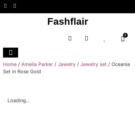
Fashflair
0
Home and Deco
Home
/
Amelia Parker
/
Jewelry
/
Jewelry set
/ Oceania
Set in Rose Gold
Loading...