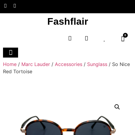
Fashflair
0
Home and Deco
Home
/
Marc Lauder
/
Accessories
/
Sunglass
/ So Nice
Red Tortoise