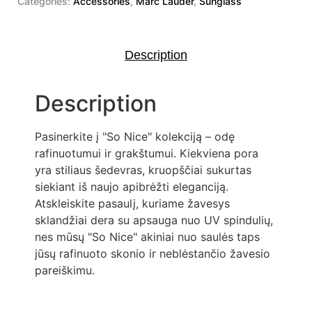
Categories:
Accessories
,
Marc Lauder
,
Sunglass
Description
Description
Pasinerkite į "So Nice" kolekciją – odę
rafinuotumui ir grakštumui. Kiekviena pora
yra stiliaus šedevras, kruopščiai sukurtas
siekiant iš naujo apibrėžti eleganciją.
Atskleiskite pasaulį, kuriame žavesys
sklandžiai dera su apsauga nuo UV spindulių,
nes mūsų "So Nice" akiniai nuo saulės taps
jūsų rafinuoto skonio ir neblėstančio žavesio
pareiškimu.