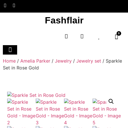
Fashflair
0
Home and Deco
Home
/
Amelia Parker
/
Jewelry
/
Jewelry set
/ Sparkle
Set in Rose Gold