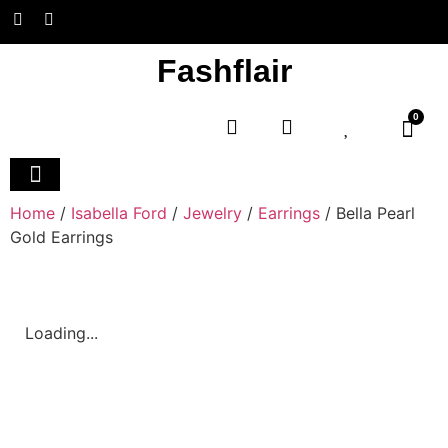
Fashflair
0
Home and Deco
Home
/
Isabella Ford
/
Jewelry
/
Earrings
/ Bella Pearl
Gold Earrings
Loading...